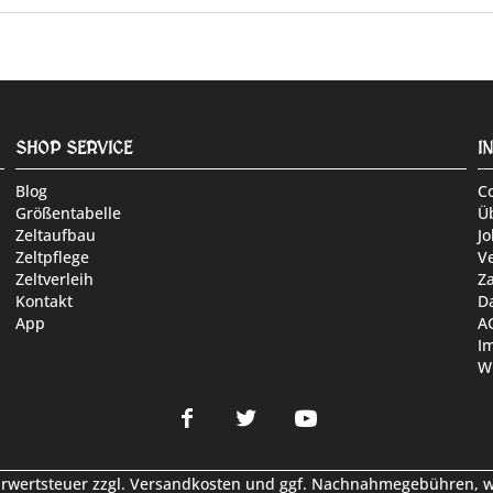
SHOP SERVICE
I
Blog
C
Größentabelle
Ü
Zeltaufbau
Jo
Zeltpflege
V
Zeltverleih
Z
Kontakt
D
App
A
I
W
hrwertsteuer zzgl.
Versandkosten
und ggf. Nachnahmegebühren, we