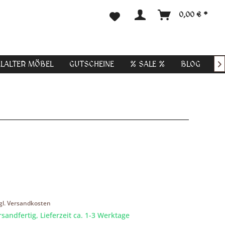
0,00 € *
ELALTER MÖBEL
GUTSCHEINE
% SALE %
BLOG

gl. Versandkosten
rsandfertig, Lieferzeit ca. 1-3 Werktage