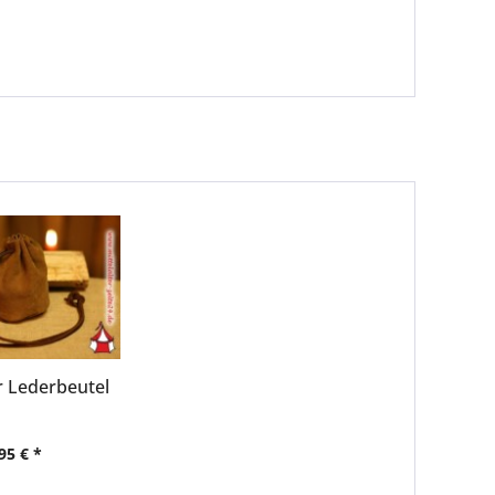
er Lederbeutel
95 € *