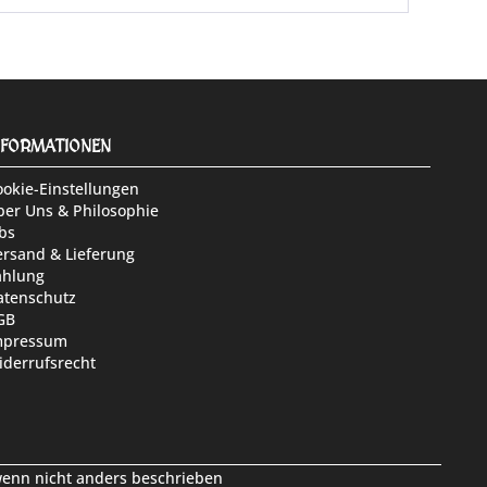
NFORMATIONEN
ookie-Einstellungen
ber Uns & Philosophie
bs
ersand & Lieferung
ahlung
atenschutz
GB
mpressum
iderrufsrecht
nn nicht anders beschrieben