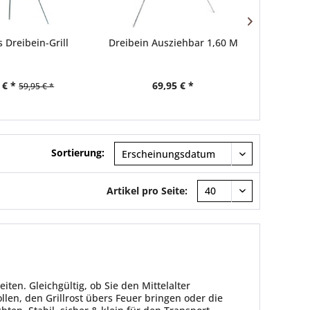
 Dreibein-Grill
Dreibein Ausziehbar 1,60 M
Dreibe
 € *
69,95 € *
a
59,95 € *
Sortierung:
Artikel pro Seite:
ten. Gleichgültig, ob Sie den Mittelalter
en, den Grillrost übers Feuer bringen oder die