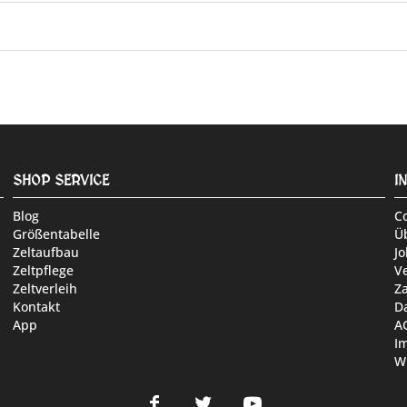
SHOP SERVICE
I
Blog
C
Größentabelle
Ü
Zeltaufbau
Jo
Zeltpflege
V
Zeltverleih
Z
Kontakt
D
App
A
I
W