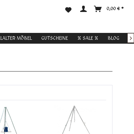
0,00 € *
ELALTER MÖBEL
GUTSCHEINE
% SALE %
BLOG
