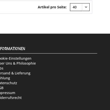
Artikel pro Seite:
NFORMATIONEN
ookie-Einstellungen
ber Uns & Philosophie
bs
ersand & Lieferung
ahlung
atenschutz
GB
mpressum
iderrufsrecht