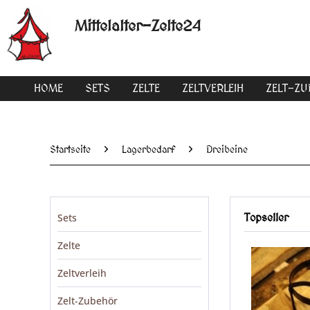
Mittelalter-Zelte24
HOME
SETS
ZELTE
ZELTVERLEIH
ZELT-Z
Startseite
Lagerbedarf
Dreibeine
Sets
Topseller
Zelte
Zeltverleih
Zelt-Zubehör