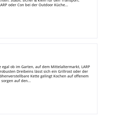
ten. Stabil, sicher & klein für den Transport.
 LARP oder Con bei der Outdoor Küche...
egal ob im Garten, auf dem Mittelaltermarkt, LARP
busten Dreibeins lässt sich ein Grillrost oder der
öhenverstellbare Kette gelingt Kochen auf offenem
sorgen auf den...