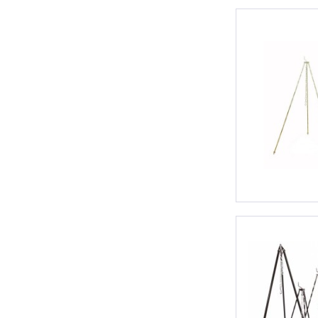
von
24,95 €
bis
69,95 €