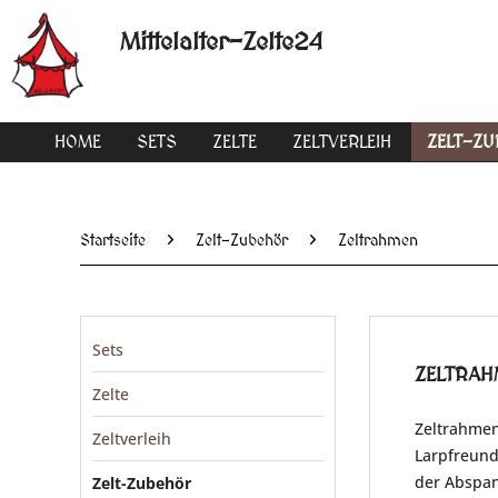
Mittelalter-Zelte24
HOME
SETS
ZELTE
ZELTVERLEIH
ZELT-Z
Startseite
Zelt-Zubehör
Zeltrahmen
Sets
ZELTRAH
Zelte
Zeltrahmen
Zeltverleih
Larpfreund
der Abspan
Zelt-Zubehör