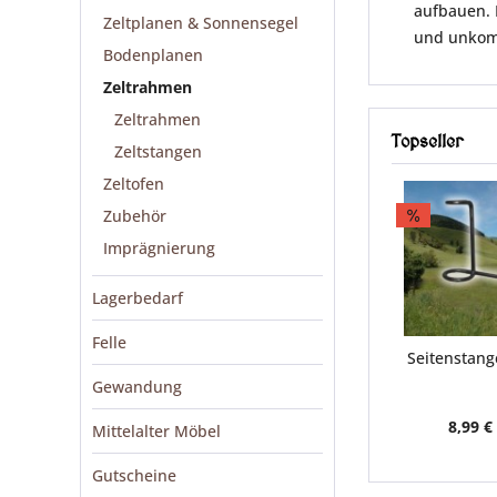
aufbauen. 
Zeltplanen & Sonnensegel
und unkomp
Bodenplanen
Zeltrahmen
Zeltrahmen
Topseller
Zeltstangen
Zeltofen
Zubehör
Imprägnierung
Lagerbedarf
Felle
Seitenstang
Gewandung
8,99 €
Mittelalter Möbel
Gutscheine