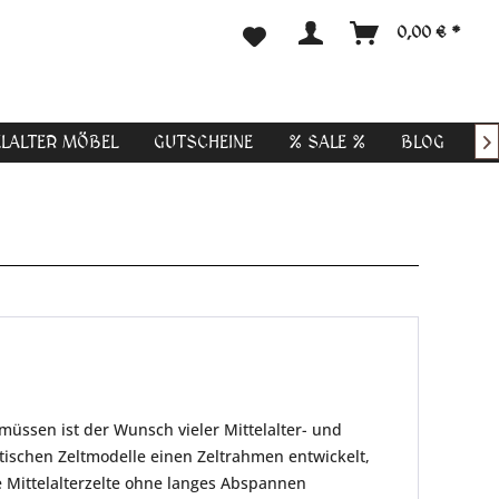
0,00 € *
ELALTER MÖBEL
GUTSCHEINE
% SALE %
BLOG

üssen ist der Wunsch vieler Mittelalter- und
schen Zeltmodelle einen Zeltrahmen entwickelt,
 Mittelalterzelte ohne langes Abspannen