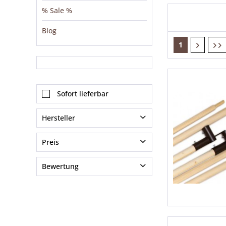
% Sale %
Blog
1
Sofort lieferbar
Hersteller
Default
Preis
Mittelalter-Zelte24
Bewertung
Mountainhill
von
0,58 €
bis
999,95 €
& mehr
& mehr
& mehr
& mehr