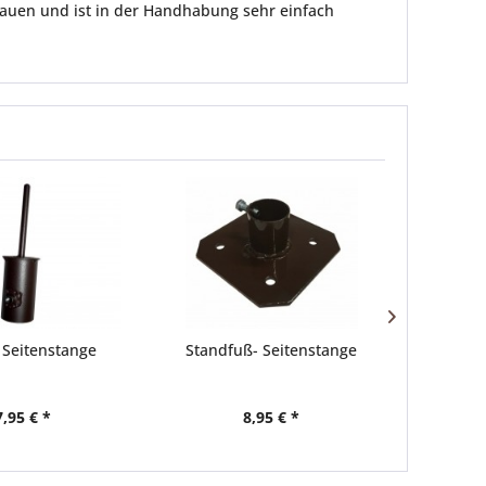
bauen und ist in der Handhabung sehr einfach
- Seitenstange
Standfuß- Seitenstange
Zeltstan
7,95 € *
8,95 € *
a