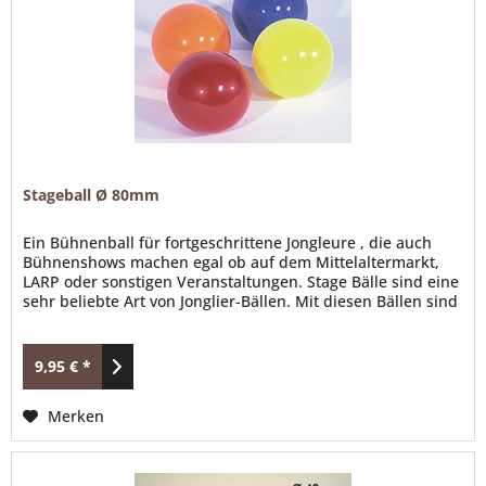
Stageball Ø 80mm
Ein Bühnenball für fortgeschrittene Jongleure , die auch
Bühnenshows machen egal ob auf dem Mittelaltermarkt,
LARP oder sonstigen Veranstaltungen. Stage Bälle sind eine
sehr beliebte Art von Jonglier-Bällen. Mit diesen Bällen sind
keine Bouncetricks möglich. Durch die leuchtenden Farben
machen die Bälle beim jonglieren so richtig was her & sind
bei Gauklern auf dem Lager ein...
9,95 € *
Merken