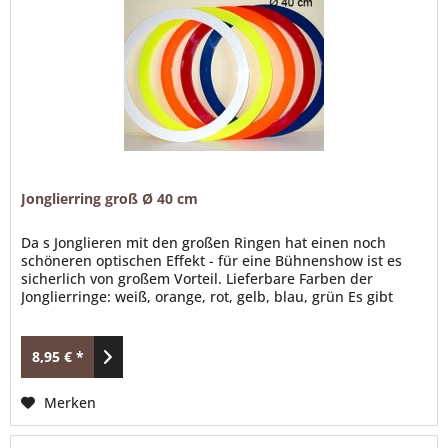
Jonglierring groß Ø 40 cm
Da s Jonglieren mit den großen Ringen hat einen noch
schöneren optischen Effekt - für eine Bühnenshow ist es
sicherlich von großem Vorteil. Lieferbare Farben der
Jonglierringe: weiß, orange, rot, gelb, blau, grün Es gibt
viele Möglichkeiten die Jonglierkunst auszuleben. Gaukler &
Jongleure sind auf dem Mittelaltermarkt, LARP oder Con
nicht wegzudenken & sozusagen ein fester...
8,95 € *
Merken