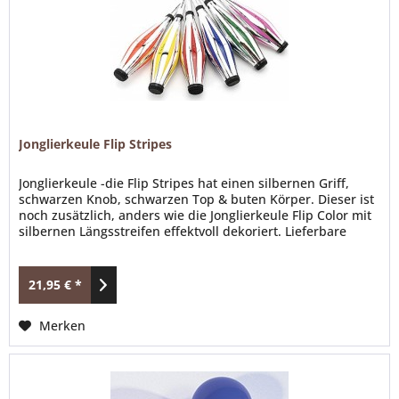
Jonglierkeule Flip Stripes
Jonglierkeule -die Flip Stripes hat einen silbernen Griff,
schwarzen Knob, schwarzen Top & buten Körper. Dieser ist
noch zusätzlich, anders wie die Jonglierkeule Flip Color mit
silbernen Längsstreifen effektvoll dekoriert. Lieferbare
Farben: orange, rot, gelb, blau, grün, pink Was wäre denn
ein Mittelalter Gaukler ohne Jonglage ? Gerade auf dem
Mittelaltermarkt oder LARP...
21,95 € *
Merken