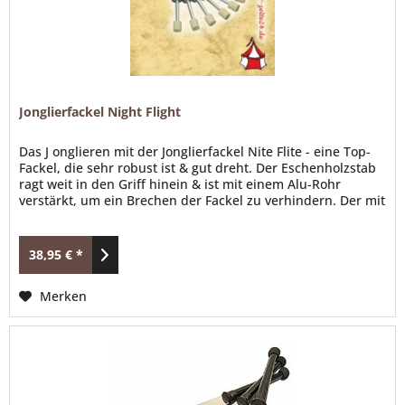
Jonglierfackel Night Flight
Das J onglieren mit der Jonglierfackel Nite Flite - eine Top-
Fackel, die sehr robust ist & gut dreht. Der Eschenholzstab
ragt weit in den Griff hinein & ist mit einem Alu-Rohr
verstärkt, um ein Brechen der Fackel zu verhindern. Der mit
Metallicfolie dekorierte Holzkonus ist durch eine Alu-
Scheibe vor der Flamme geschützt; eine zusätzliche
Gummischeibe verhindert, dass der...
38,95 € *
Merken