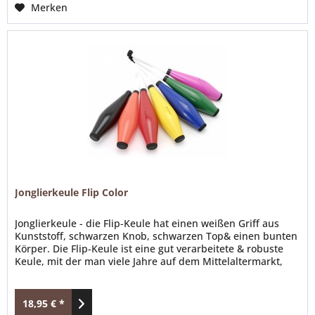
Merken
Jonglierkeule Flip Color
Jonglierkeule - die Flip-Keule hat einen weißen Griff aus
Kunststoff, schwarzen Knob, schwarzen Top& einen bunten
Körper. Die Flip-Keule ist eine gut verarbeitete & robuste
Keule, mit der man viele Jahre auf dem Mittelaltermarkt,
LARP, Con oder zuhause gut jonglieren kann. Lieferbare
Farben: schwarz, orange, rot, gelb, grün, blau, grün, pink
Unsere Jonglierkeule gibt es...
18,95 € *