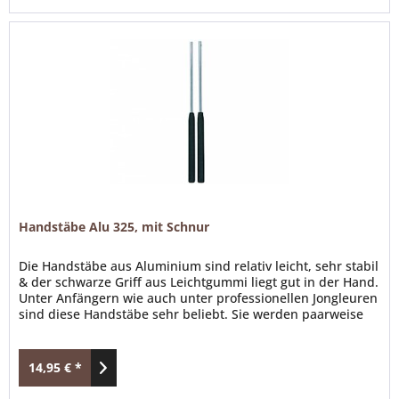
Handstäbe Alu 325, mit Schnur
Die Handstäbe aus Aluminium sind relativ leicht, sehr stabil
& der schwarze Griff aus Leichtgummi liegt gut in der Hand.
Unter Anfängern wie auch unter professionellen Jongleuren
sind diese Handstäbe sehr beliebt. Sie werden paarweise
mit einer Schnur geliefert. Das passende Diabolo Harlekin
findest du auch in unserem Mittelalter Online Shop. Details
Handstäbe Alu 325: Länge...
14,95 € *