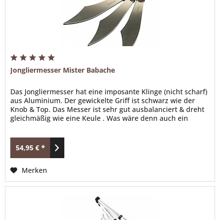
Jongliermesser Mister Babache
Das Jongliermesser hat eine imposante Klinge (nicht scharf)
aus Aluminium. Der gewickelte Griff ist schwarz wie der
Knob & Top. Das Messer ist sehr gut ausbalanciert & dreht
gleichmäßig wie eine Keule . Was wäre denn auch ein
Gaukler auf seinen Stelzen auf dem Mittelaltermarkt oder
LARP ohne Jonglage Geräte ? Jonglieren ist aber nicht nur
auf dem Lager nicht mehr weg zu...
54,95 € *
Merken