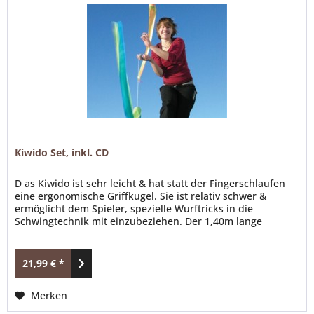
Kiwido Set, inkl. CD
D as Kiwido ist sehr leicht & hat statt der Fingerschlaufen
eine ergonomische Griffkugel. Sie ist relativ schwer &
ermöglicht dem Spieler, spezielle Wurftricks in die
Schwingtechnik mit einzubeziehen. Der 1,40m lange
Schweif unterstützt optisch & akustisch die harmonischen
Bewegungen. Die ästhetische Eleganz erzeugt bei dem
Spieler ein angenehmes Körpergefühl & die Zuschauer...
21,99 € *
Merken