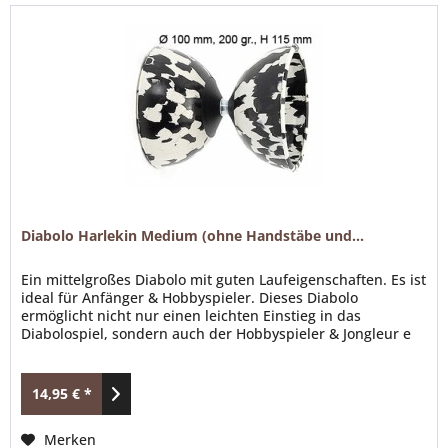
Diabolo Harlekin Medium (ohne Handstäbe und...
Ein mittelgroßes Diabolo mit guten Laufeigenschaften. Es ist
ideal für Anfänger & Hobbyspieler. Dieses Diabolo
ermöglicht nicht nur einen leichten Einstieg in das
Diabolospiel, sondern auch der Hobbyspieler & Jongleur e
kann sehr viele Tricks mit dem Harlekin Medium spielen.
Lieferbare Farben: 4-farbig: rot/gelb/blau/grün, 2-farbig:
schwarz/weiß, schwarz/rot, blau/gelb Die...
14,95 € *
Merken