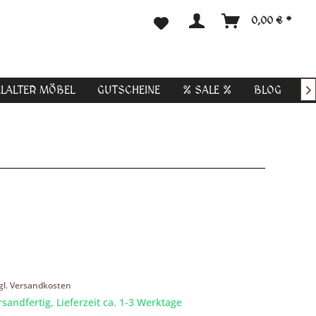
0,00 € *
ELALTER MÖBEL
GUTSCHEINE
% SALE %
BLOG

gl. Versandkosten
rsandfertig, Lieferzeit ca. 1-3 Werktage