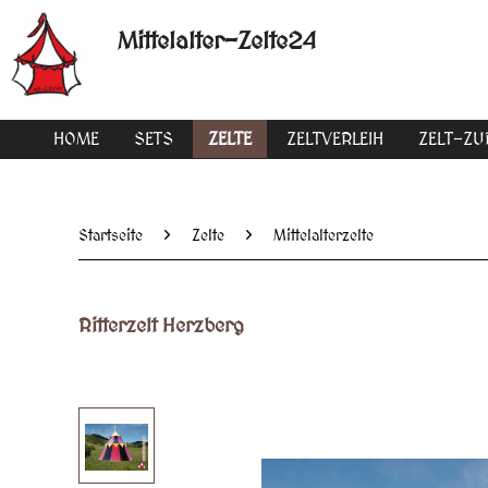
Mittelalter-Zelte24
HOME
SETS
ZELTE
ZELTVERLEIH
ZELT-Z
Startseite
Zelte
Mittelalterzelte
Ritterzelt Herzberg