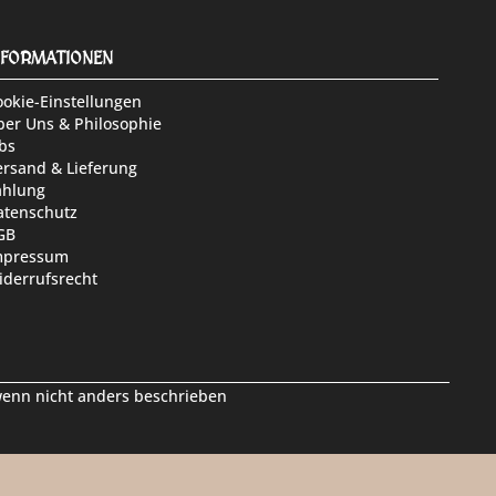
NFORMATIONEN
ookie-Einstellungen
ber Uns & Philosophie
bs
ersand & Lieferung
ahlung
atenschutz
GB
mpressum
iderrufsrecht
nn nicht anders beschrieben