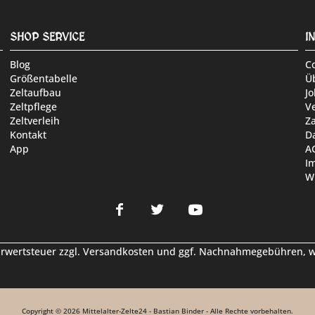
SHOP SERVICE
I
Blog
C
Größentabelle
Ü
Zeltaufbau
Jo
Zeltpflege
V
Zeltverleih
Z
Kontakt
D
App
A
I
W
hrwertsteuer zzgl.
Versandkosten
und ggf. Nachnahmegebühren, we
Copyright © 2026 Mittelalter-Zelte24 - Bastian Binder - Alle Rechte vorbehalten.