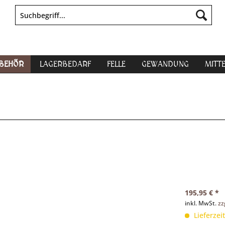
UBEHÖR
LAGERBEDARF
FELLE
GEWANDUNG
MITT
195,95 € *
inkl. MwSt.
zz
Lieferzei