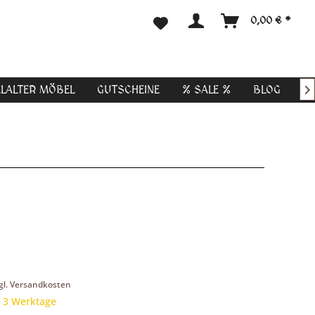
0,00 € *
ELALTER MÖBEL
GUTSCHEINE
% SALE %
BLOG

gl. Versandkosten
t 3 Werktage