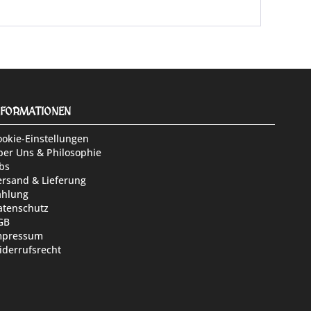
NFORMATIONEN
ookie-Einstellungen
ber Uns & Philosophie
bs
ersand & Lieferung
ahlung
atenschutz
GB
mpressum
iderrufsrecht