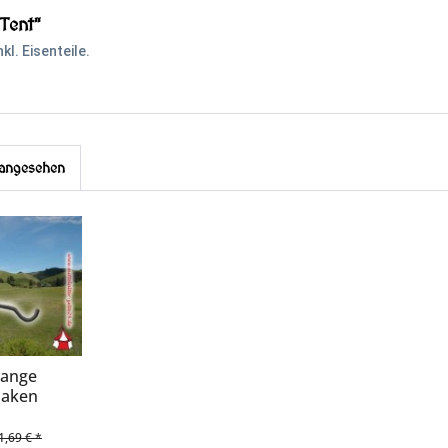
Tent"
l. Eisenteile.
 angesehen
tange
haken
1,69 € *