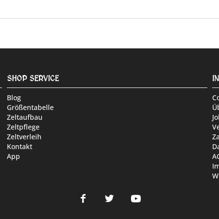
SHOP SERVICE
I
Blog
C
Größentabelle
Ü
Zeltaufbau
Jo
Zeltpflege
V
Zeltverleih
Z
Kontakt
D
App
A
I
W