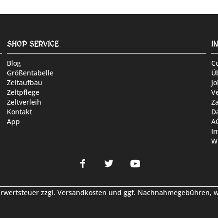
SHOP SERVICE
I
Blog
C
Größentabelle
Ü
Zeltaufbau
Jo
Zeltpflege
V
Zeltverleih
Z
Kontakt
D
App
A
I
W
hrwertsteuer zzgl.
Versandkosten
und ggf. Nachnahmegebühren, we