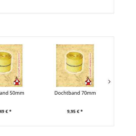
band 50mm
Dochtband 70mm
Spuck
49 € *
9,95 € *