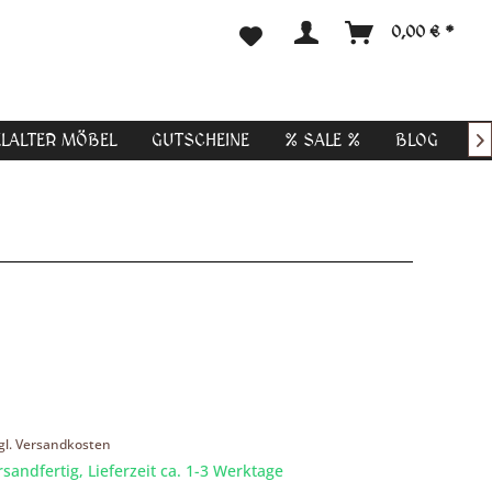
0,00 € *
ELALTER MÖBEL
GUTSCHEINE
% SALE %
BLOG

gl. Versandkosten
rsandfertig, Lieferzeit ca. 1-3 Werktage