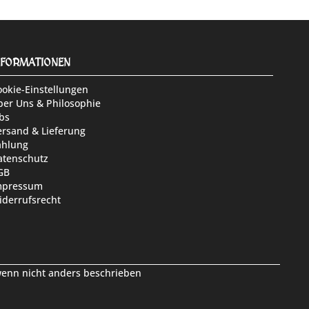
NFORMATIONEN
ookie-Einstellungen
ber Uns & Philosophie
bs
ersand & Lieferung
ahlung
atenschutz
GB
mpressum
iderrufsrecht
nn nicht anders beschrieben