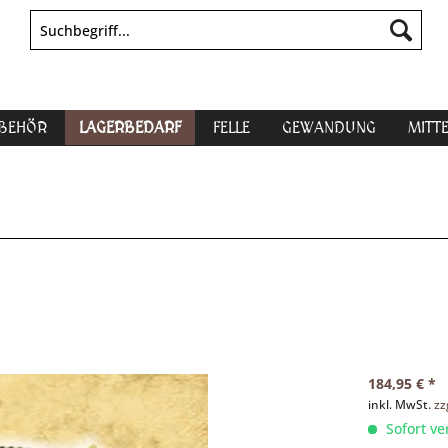
UBEHÖR
LAGERBEDARF
FELLE
GEWANDUNG
MITT
184,95 € *
inkl. MwSt.
zz
Sofort ve