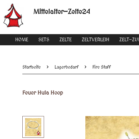
Mittelalter-Zelte24
HOME
SETS
ZELTE
ZELTVERLEIH
ZELT-Z
Startseite
Lagerbedarf
Fire Staff
Feuer Hula Hoop