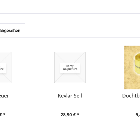
 angesehen
euer
Kevlar Seil
Docht
€ *
28,50 € *
9,