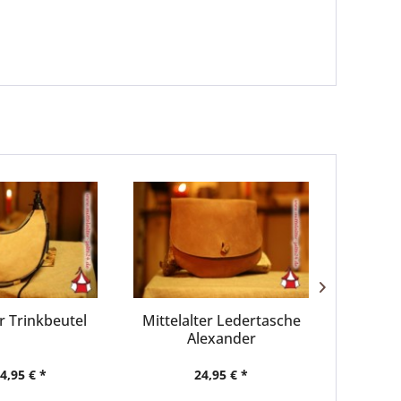
er Trinkbeutel
Mittelalter Ledertasche
Mi
Alexander
W
4,95 € *
24,95 € *