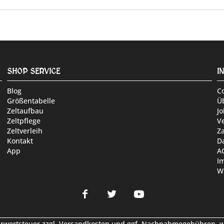
SHOP SERVICE
I
Blog
C
Größentabelle
Ü
Zeltaufbau
Jo
Zeltpflege
V
Zeltverleih
Z
Kontakt
D
App
A
I
W
hrwertsteuer zzgl.
Versandkosten
und ggf. Nachnahmegebühren, we