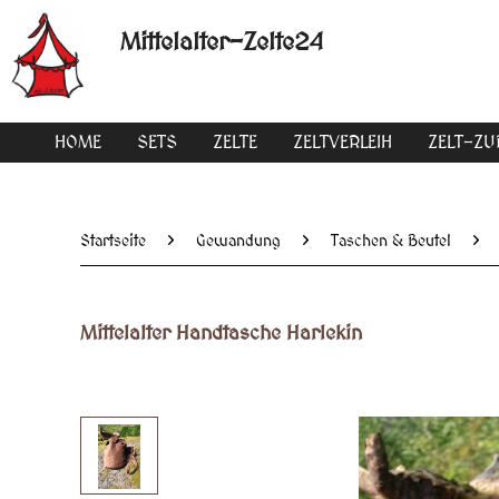
Mittelalter-Zelte24
HOME
SETS
ZELTE
ZELTVERLEIH
ZELT-Z
Startseite
Gewandung
Taschen & Beutel
Mittelalter Handtasche Harlekin