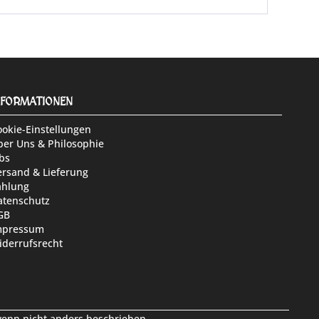
NFORMATIONEN
ookie-Einstellungen
ber Uns & Philosophie
bs
ersand & Lieferung
ahlung
atenschutz
GB
mpressum
iderrufsrecht
nn nicht anders beschrieben