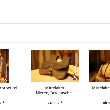
Brotbeutel
Mittelalter
Mittelalt
Nierengürteltasche -
Knecht
€ *
24,95 € *
ab 1