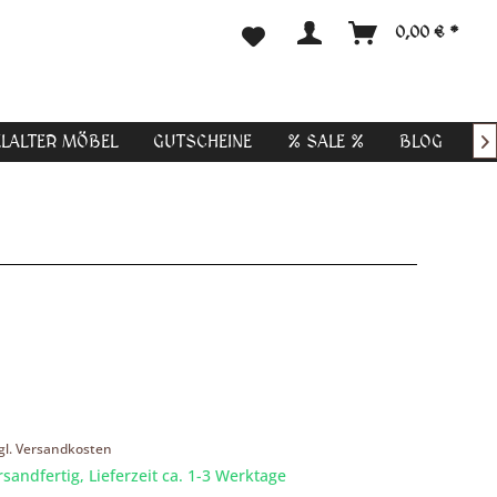
0,00 € *
ELALTER MÖBEL
GUTSCHEINE
% SALE %
BLOG

gl. Versandkosten
rsandfertig, Lieferzeit ca. 1-3 Werktage