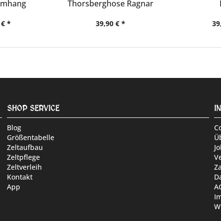
umhang
Thorsberghose Ragnar
nus
 € *
39,90 € *
39
SHOP SERVICE
I
Blog
C
Größentabelle
Ü
Zeltaufbau
Jo
Zeltpflege
V
Zeltverleih
Z
Kontakt
D
App
A
I
W