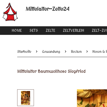
Mittelalter-Zelte24
HOME
SETS
ZELTE
ZELTVERLEIH
ZELT-Z
Startseite
Gewandung
Recken
Hosen & 
Mittelalter Baumwollhose Siegfried