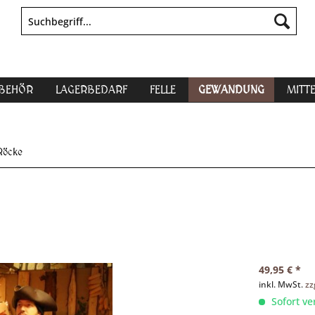
UBEHÖR
LAGERBEDARF
FELLE
GEWANDUNG
MITT
Röcke
49,95 € *
inkl. MwSt.
zz
Sofort ve