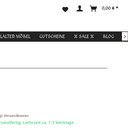
0,00 € *
ELALTER MÖBEL
GUTSCHEINE
% SALE %
BLOG

gl. Versandkosten
rsandfertig, Lieferzeit ca. 1-3 Werktage