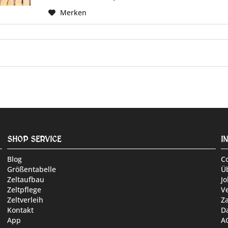
Merken
SHOP SERVICE
I
Blog
C
Größentabelle
Ü
Zeltaufbau
Jo
Zeltpflege
V
Zeltverleih
Z
Kontakt
D
App
A