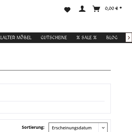
0,00 € *
ELALTER MÖBEL
GUTSCHEINE
% SALE %
BLOG

Sortierung: