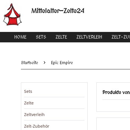
Mittelalter-Zelte24
HOME
SETS
ZELTE
ZELTVERLEIH
ZELT-Z
Startseite
Epic Empire
Sets
Produkte von
Zelte
Zeltverleih
Zelt-Zubehör