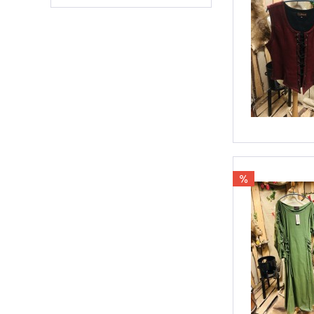
von
18,00 €
bis
20,00 €